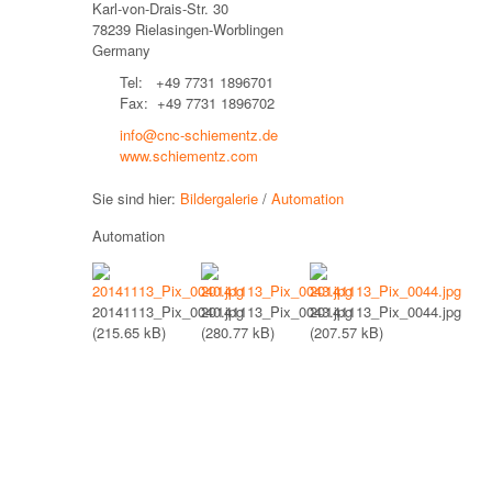
Karl-von-Drais-Str. 30
78239 Rielasingen-Worblingen
Germany
Tel: +49 7731 1896701
Fax: +49 7731 1896702
info@cnc-schiementz.de
www.schiementz.com
Sie sind hier:
Bildergalerie
/
Automation
Automation
20141113_Pix_0040.jpg
20141113_Pix_0043.jpg
20141113_Pix_0044.jpg
(215.65 kB)
(280.77 kB)
(207.57 kB)